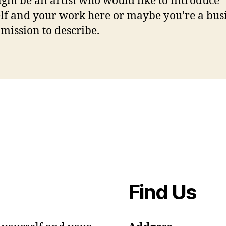
ght be an artist who would like to introduce
lf and your work here or maybe you’re a bus
 mission to describe.
Find Us