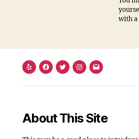
You mi
yourse
with a
Yelp
Facebook
Twitter
Instagram
Email
About This Site